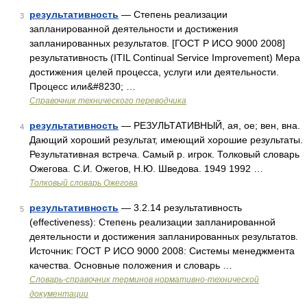
результативность
— Степень реализации
3
запланированной деятельности и достижения
запланированных результатов. [ГОСТ Р ИСО 9000 2008]
результативность (ITIL Continual Service Improvement) Мера
достижения целей процесса, услуги или деятельности.
Процесс или&#8230; …
Справочник технического переводчика
результативность
— РЕЗУЛЬТАТИВНЫЙ, ая, ое; вен, вна.
4
Дающий хороший результат, имеющий хорошие результаты.
Результативная встреча. Самый р. игрок. Толковый словарь
Ожегова. С.И. Ожегов, Н.Ю. Шведова. 1949 1992 …
Толковый словарь Ожегова
результативность
— 3.2.14 результативность
5
(effectiveness): Степень реализации запланированной
деятельности и достижения запланированных результатов.
Источник: ГОСТ Р ИСО 9000 2008: Системы менеджмента
качества. Основные положения и словарь …
Словарь-справочник терминов нормативно-технической
документации