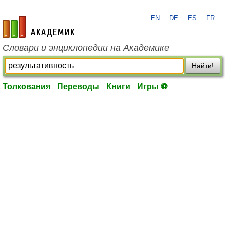
EN
DE
ES
FR
academic.ru
Словари и энциклопедии на Академике
Найти!
Толкования
Переводы
Книги
Игры ⚽