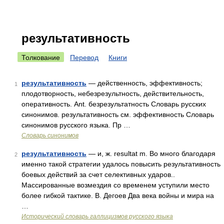
результативность
Толкование
Перевод
Книги
результативность
— действенность, эффективность;
1
плодотворность, небезрезультность, действительность,
оперативность. Ant. безрезультатность Словарь русских
синонимов. результативность см. эффективность Словарь
синонимов русского языка. Пр …
Словарь синонимов
результативность
— и, ж. resultat m. Во много благодаря
2
именно такой стратегии удалось повысить результативность
боевых действий за счет селективных ударов..
Массированные возмездия со временем уступили место
более гибкой тактике. В. Дегоев Два века войны и мира на
…
Исторический словарь галлицизмов русского языка