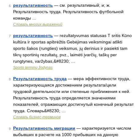
результативность
— см. результативный; и; ж.
6
Результативность труда. Результативность футбольной
команды …
Словарь многих выражений
результативность
— rezultatyvumas statusas T sritis Kūno
7
kultūra ir sportas apibrėžtis Gebėjimas veiksmingai atlikti
sporto šakos (rungties) veiksmus, jų derinius ir pasiekti tam
tikrų sportinių rezultatų, pvz., laimėti įvarčių, taškų per
rungtynes, varžybas,&#8230; …
Sporto terminų žodynas
Результативность труда
— мера эффективности труда,
8
характеризующаяся достижением результата/цели
трудовой деятельности или степенью приближения к ней.
Результативность труда определяется значениями
показателей, отражающих достигнутый конечный результат
труда. Словарь&#8230; …
Словарь бизнес-терминов
Результативность миграции
— характеризуется числом
9
выбывших в расчете на 1000 прибывших на данную