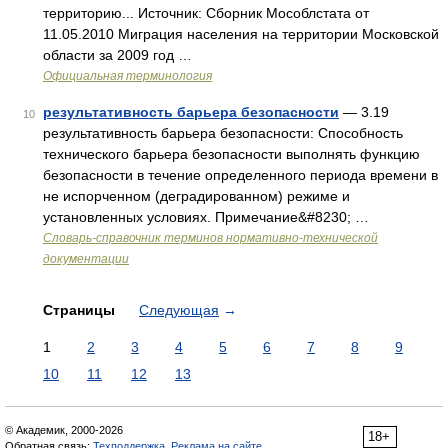
территорию... Источник: Сборник Мособлстата от
11.05.2010 Миграция населения на территории Московской
области за 2009 год …
Официальная терминология
результативность барьера безопасности
— 3.19
10
результативность барьера безопасности: Способность
технического барьера безопасности выполнять функцию
безопасности в течение определенного периода времени в
не испорченном (деградированном) режиме и
установленных условиях. Примечание&#8230; …
Словарь-справочник терминов нормативно-технической
документации
Страницы
Следующая
→
1
2
3
4
5
6
7
8
9
10
11
12
13
© Академик, 2000-2026
18+
Обратная связь:
Техподдержка
,
Реклама на сайте